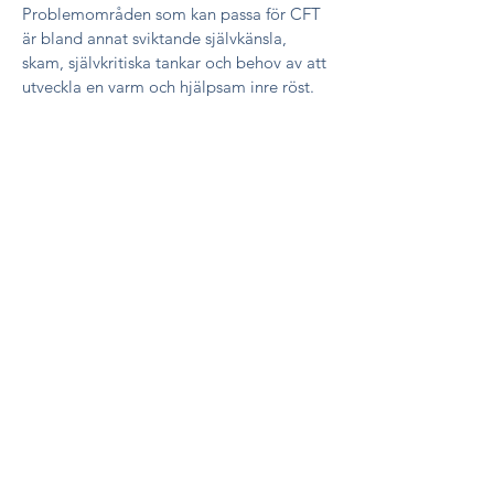
Problemområden som kan passa för CFT
är bland annat sviktande självkänsla,
skam, självkritiska tankar och behov av att
utveckla en varm och hjälpsam inre röst.
Kontakt
Psykoterapi kan erbjudas på svenska eller
engelska, då jag är tvåspråkig. Ring eller
mejla om du har frågor. Välkommen!
briegerteresa@gmail.com
0720 06 88 86
Mottagning:
Pustegränd 2,
Stockholm