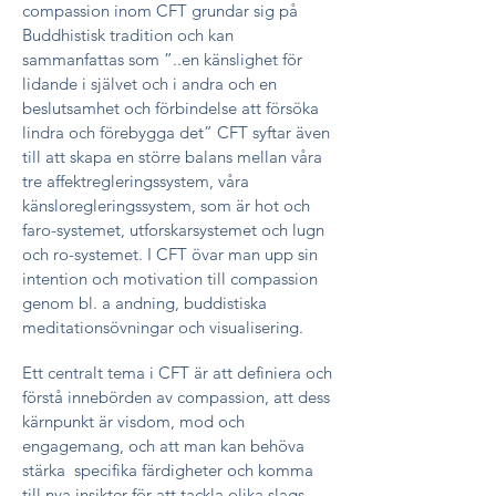
compassion inom CFT grundar sig på
Buddhistisk tradition och kan
sammanfattas som ”..en känslighet för
lidande i självet och i andra och en
beslutsamhet och förbindelse att försöka
lindra och förebygga det” CFT syftar även
till att skapa en större balans mellan våra
tre affektregleringssystem, våra
känsloregleringssystem, som är hot och
faro-systemet, utforskarsystemet och lugn
och ro-systemet. I CFT övar man upp sin
intention och motivation till compassion
genom bl. a andning, buddistiska
meditationsövningar och visualisering.
Ett centralt tema i CFT är att definiera och
förstå innebörden av compassion, att dess
kärnpunkt är visdom, mod och
engagemang, och att man kan behöva
stärka specifika färdigheter och komma
till nya insikter för att tackla olika slags